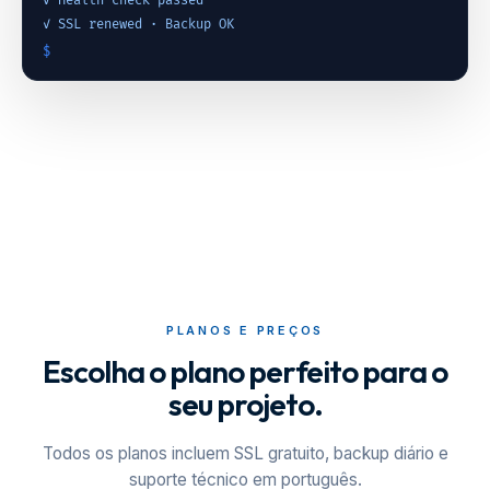
✓ Health check passed
✓ SSL renewed · Backup OK
$
_
PLANOS E PREÇOS
Escolha o plano perfeito para o
seu projeto.
Todos os planos incluem SSL gratuito, backup diário e
suporte técnico em português.