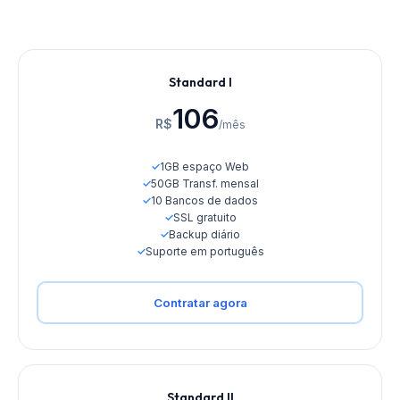
Standard I
106
R$
/mês
✓
1GB espaço Web
✓
50GB Transf. mensal
✓
10 Bancos de dados
✓
SSL gratuito
✓
Backup diário
✓
Suporte em português
Contratar agora
Standard II