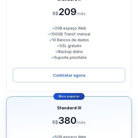
209
R$
/mês
✓
2GB espaço Web
✓
100GB Transf. mensal
✓
10 Bancos de dados
✓
SSL gratuito
✓
Backup diário
✓
Suporte prioritário
Contratar agora
Mais popular
Standard III
380
R$
/mês
✓
5GB espaço Web