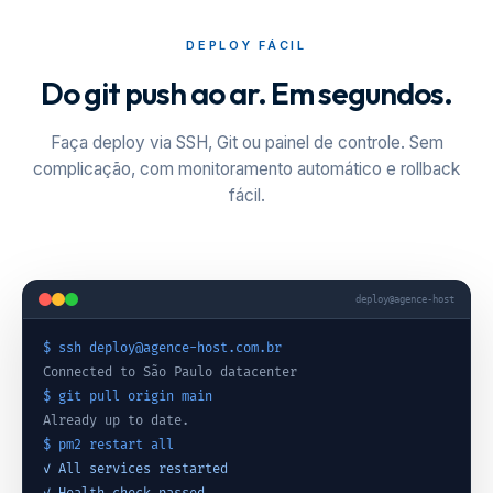
DEPLOY FÁCIL
Do git push ao ar. Em segundos.
Faça deploy via SSH, Git ou painel de controle. Sem
complicação, com monitoramento automático e rollback
fácil.
deploy@agence-host
$ ssh deploy@agence-host.com.br
Connected to São Paulo datacenter
$ git pull origin main
Already up to date.
$ pm2 restart all
✓ All services restarted